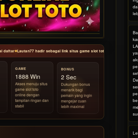
da
leb
Ba
k
LA
an77 hadir sebagai link situs game slot toto online
Panduan terpadu login
ya
ak
pe
BONUS
GAME
se
2 Sec
1888 Win
De
Dukungan bonus
Akses menuju situs
se
menarik bagi
game slot toto
p
pemain yang ingin
online dengan
mengejar cuan
be
tampilan ringan dan
lebih maximal
stabil
me
su
Le