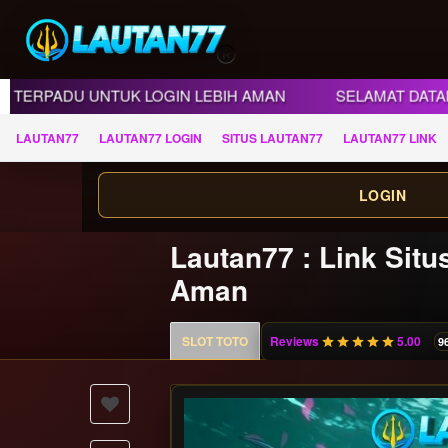
UK LOGIN LEBIH AMAN
SELAMAT DATANG DI LAUTAN7
LAUTAN77
LAUTAN77 LOGIN
SITUS LAUTAN77
LAUTAN77 LINK
LOGIN
Lautan77 : Link Sit
Aman
5.00
SLOT TOTO
Reviews
5.00
9
star