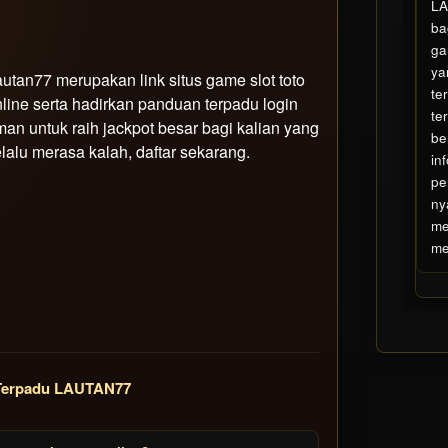
LA
ba
ga
ya
utan77 merupakan link situs game slot toto
te
line serta hadirkan panduan terpadu login
te
an untuk raih jackpot besar bagi kalian yang
be
lalu merasa kalah, daftar sekarang.
in
pe
ny
me
me
 Terpadu LAUTAN77