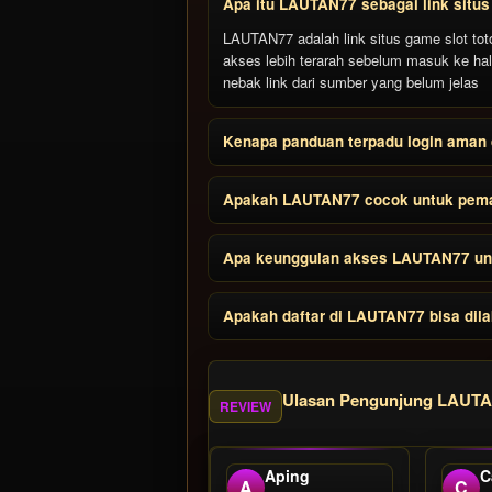
Apa itu LAUTAN77 sebagai link situs 
LAUTAN77 adalah link situs game slot t
akses lebih terarah sebelum masuk ke ha
nebak link dari sumber yang belum jelas
Kenapa panduan terpadu login aman
Apakah LAUTAN77 cocok untuk pemai
Apa keunggulan akses LAUTAN77 unt
Apakah daftar di LAUTAN77 bisa dila
Ulasan Pengunjung LAUT
REVIEW
Aping
C
A
C