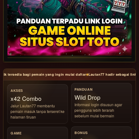
dia bagi pemain yang ingin mulai daftar
Lautan77 hadir sebagai link situs gam
PANDUAN
AKSES
Fast Match
x18 Combo
Informasi login disusun agar
Jalur Lautan77 membantu
pengguna lebih terarah
pemain masuk tanpa terseret ke
sebelum mulai bermain
halaman tiruan
BONUS
GAME