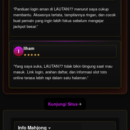
”Panduan login aman di LAUTAN77 menurut saya cukup
membantu. Aksesnya tertata, tampilannya ringan, dan cocok
buat pemain yang ingin lebih fokus sebelum mengejar
jackpot besar.”
Ilham
I
★★★★★
“Yang saya suka, LAUTAN77 tidak bikin bingung saat mau
masuk. Link login, arahan daftar, dan informasi slot toto
online terasa lebih rapi dalam satu halaman.”
Show More
Kunjungi Situs
Info Mahjong