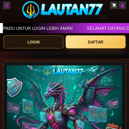
UNTUK LOGIN LEBIH AMAN
SELAMAT DATANG DI LAUTA
LOGIN
DAFTAR