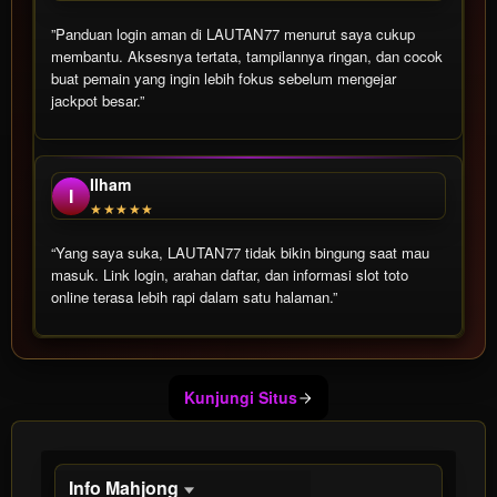
”Panduan login aman di LAUTAN77 menurut saya cukup
membantu. Aksesnya tertata, tampilannya ringan, dan cocok
buat pemain yang ingin lebih fokus sebelum mengejar
jackpot besar.”
Ilham
I
★★★★★
“Yang saya suka, LAUTAN77 tidak bikin bingung saat mau
masuk. Link login, arahan daftar, dan informasi slot toto
online terasa lebih rapi dalam satu halaman.”
Show More
Kunjungi Situs
Info Mahjong