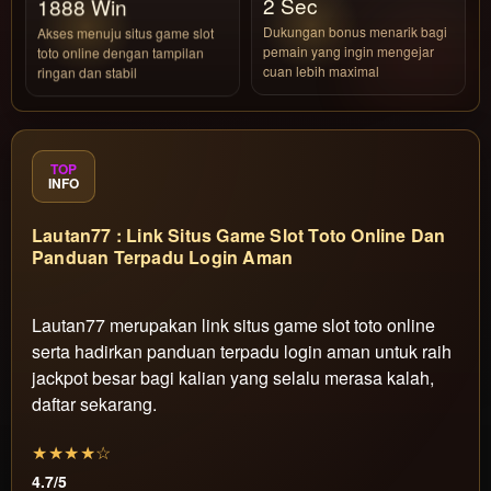
2 Sec
1888 Win
Dukungan bonus menarik bagi
Akses menuju situs game slot
pemain yang ingin mengejar
toto online dengan tampilan
cuan lebih maximal
ringan dan stabil
TOP
INFO
Lautan77 : Link Situs Game Slot Toto Online Dan
Panduan Terpadu Login Aman
Lautan77 merupakan link situs game slot toto online
serta hadirkan panduan terpadu login aman untuk raih
jackpot besar bagi kalian yang selalu merasa kalah,
daftar sekarang.
★★★★☆
4.7/5