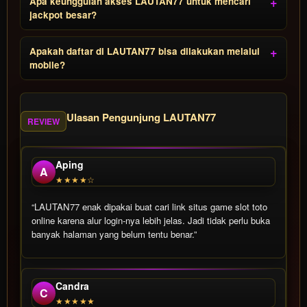
Apa keunggulan akses LAUTAN77 untuk mencari
jackpot besar?
Apakah daftar di LAUTAN77 bisa dilakukan melalui
mobile?
Ulasan Pengunjung LAUTAN77
REVIEW
Aping
A
★★★★☆
“LAUTAN77 enak dipakai buat cari link situs game slot toto
online karena alur login-nya lebih jelas. Jadi tidak perlu buka
banyak halaman yang belum tentu benar.”
Candra
C
★★★★★