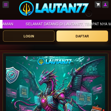
AMAN
SELAMAT DATANG DI LAUTAN77, TEMPAT NYA ME
LOGIN
DAFTAR