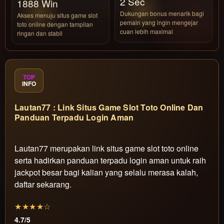
2 Sec
1888 Win
Dukungan bonus menarik bagi
Akses menuju situs game slot
pemain yang ingin mengejar
toto online dengan tampilan
cuan lebih maximal
ringan dan stabil
TOP
INFO
Lautan77 : Link Situs Game Slot Toto Online Dan
Panduan Terpadu Login Aman
Lautan77 merupakan link situs game slot toto online
serta hadirkan panduan terpadu login aman untuk raih
jackpot besar bagi kalian yang selalu merasa kalah,
daftar sekarang.
★★★★☆
4.7/5