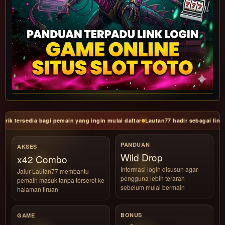
sedia bagi pemain yang ingin mulai daftar
Lautan77 hadir sebagai link situs g
PANDUAN
AKSES
Fast Match
x42 Combo
Informasi login disusun agar
Jalur Lautan77 membantu
pengguna lebih terarah
pemain masuk tanpa terseret ke
sebelum mulai bermain
halaman tiruan
BONUS
GAME