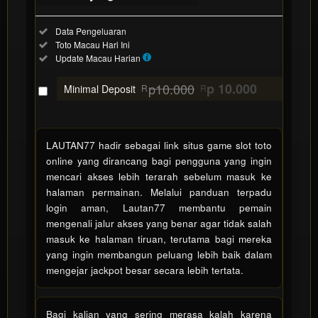
Informasi
Included:
Data Pengeluaran
Toto
Included:
Toto Macau Hari Ini
Macau
Included:
Update Macau Harian
SELECTED
88
$
p10.000
p 10.000
Minimal Deposit
R
R
Use, by
you or
one
client, in
LAUTAN77 hadir sebagai link situs game slot toto
a single
online yang dirancang bagi pengguna yang ingin
end
mencari akses lebih terarah sebelum masuk ke
product
halaman permainan. Melalui panduan terpadu
which
login aman, Lautan77 membantu pemain
end
mengenali jalur akses yang benar agar tidak salah
users
masuk ke halaman tiruan, terutama bagi mereka
are not
yang ingin membangun peluang lebih baik dalam
charged
mengejar jackpot besar secara lebih tertata.
for. The
total
price
Bagi kalian yang sering merasa kalah karena