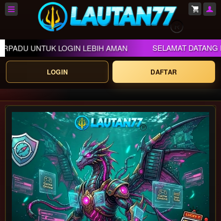
 UNTUK LOGIN LEBIH AMAN
SELAMAT DATANG DI LAUT
LOGIN
DAFTAR