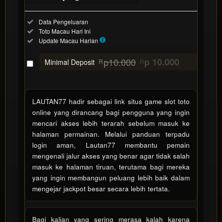
Informasi
Included:
Data Pengeluaran
Toto
Included:
Toto Macau Hari Ini
Macau
Included:
Update Macau Harian
SELECTED
88
$
p10.000
p 10.000
Minimal Deposit
R
R
Use, by
you or
one
client, in
LAUTAN77 hadir sebagai link situs game slot toto
a single
online yang dirancang bagi pengguna yang ingin
end
mencari akses lebih terarah sebelum masuk ke
product
halaman permainan. Melalui panduan terpadu
which
login aman, Lautan77 membantu pemain
end
mengenali jalur akses yang benar agar tidak salah
users
masuk ke halaman tiruan, terutama bagi mereka
are not
yang ingin membangun peluang lebih baik dalam
charged
mengejar jackpot besar secara lebih tertata.
for. The
total
price
Bagi kalian yang sering merasa kalah karena