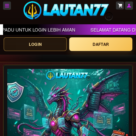
UNTUK LOGIN LEBIH AMAN
SELAMAT DATANG DI LAUTA
LOGIN
DAFTAR