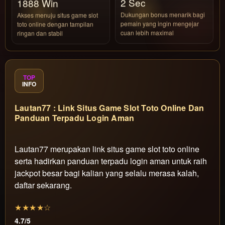
2 Sec
1888 Win
Dukungan bonus menarik bagi
Akses menuju situs game slot
pemain yang ingin mengejar
toto online dengan tampilan
cuan lebih maximal
ringan dan stabil
TOP
INFO
Lautan77 : Link Situs Game Slot Toto Online Dan
Panduan Terpadu Login Aman
Lautan77 merupakan link situs game slot toto online
serta hadirkan panduan terpadu login aman untuk raih
jackpot besar bagi kalian yang selalu merasa kalah,
daftar sekarang.
★★★★☆
4.7/5