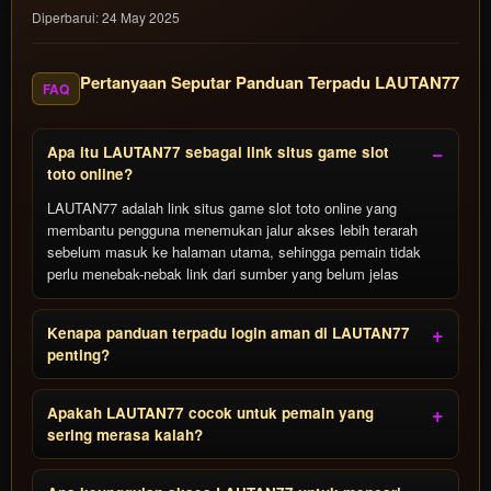
Diperbarui: 24 May 2025
Pertanyaan Seputar Panduan Terpadu LAUTAN77
FAQ
Apa itu LAUTAN77 sebagai link situs game slot
toto online?
LAUTAN77 adalah link situs game slot toto online yang
membantu pengguna menemukan jalur akses lebih terarah
sebelum masuk ke halaman utama, sehingga pemain tidak
perlu menebak-nebak link dari sumber yang belum jelas
Kenapa panduan terpadu login aman di LAUTAN77
penting?
Apakah LAUTAN77 cocok untuk pemain yang
sering merasa kalah?