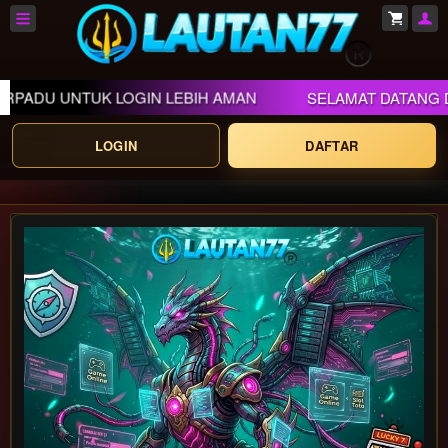
UNTUK LOGIN LEBIH AMAN
SELAMAT DATANG DI LAUT
LOGIN
DAFTAR