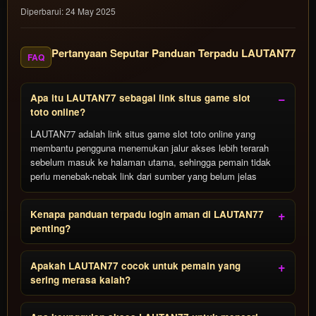
Diperbarui: 24 May 2025
Pertanyaan Seputar Panduan Terpadu LAUTAN77
FAQ
Apa itu LAUTAN77 sebagai link situs game slot
toto online?
LAUTAN77 adalah link situs game slot toto online yang
membantu pengguna menemukan jalur akses lebih terarah
sebelum masuk ke halaman utama, sehingga pemain tidak
perlu menebak-nebak link dari sumber yang belum jelas
Kenapa panduan terpadu login aman di LAUTAN77
penting?
Apakah LAUTAN77 cocok untuk pemain yang
sering merasa kalah?