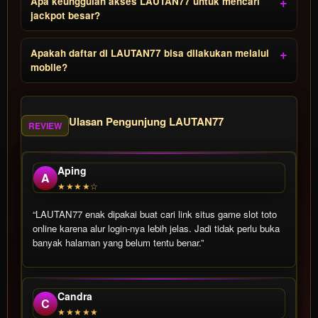
Apa keunggulan akses LAUTAN77 untuk mencari
jackpot besar?
Apakah daftar di LAUTAN77 bisa dilakukan melalui
mobile?
Ulasan Pengunjung LAUTAN77
REVIEW
Aping
A
★★★★☆
“LAUTAN77 enak dipakai buat cari link situs game slot toto
online karena alur login-nya lebih jelas. Jadi tidak perlu buka
banyak halaman yang belum tentu benar.”
Candra
C
★★★★★