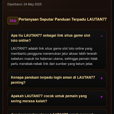
Diperbarui: 24 May 2025
Pertanyaan Seputar Panduan Terpadu LAUTAN77
FAQ
Apa itu LAUTAN77 sebagai link situs game slot
toto online?
LAUTAN77 adalah link situs game slot toto online yang
membantu pengguna menemukan jalur akses lebih terarah
sebelum masuk ke halaman utama, sehingga pemain tidak
perlu menebak-nebak link dari sumber yang belum jelas
Kenapa panduan terpadu login aman di LAUTAN77
penting?
Apakah LAUTAN77 cocok untuk pemain yang
sering merasa kalah?