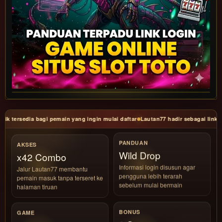
edia bagi pemain yang ingin mulai daftar
Lautan77 hadir sebagai link situs ga
PANDUAN
AKSES
Fast Match
x42 Combo
Informasi login disusun agar
Jalur Lautan77 membantu
pengguna lebih terarah
pemain masuk tanpa terseret ke
sebelum mulai bermain
halaman tiruan
BONUS
GAME