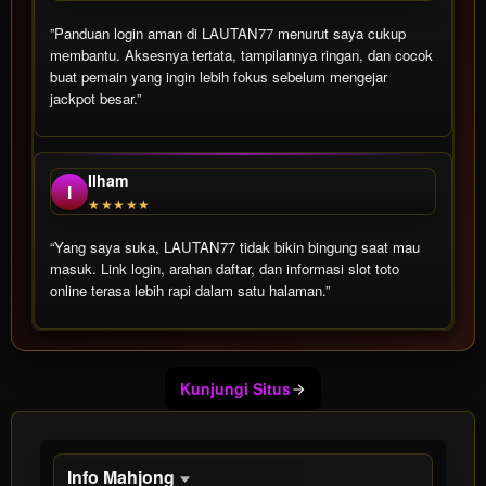
”Panduan login aman di LAUTAN77 menurut saya cukup
membantu. Aksesnya tertata, tampilannya ringan, dan cocok
buat pemain yang ingin lebih fokus sebelum mengejar
jackpot besar.”
Ilham
I
★★★★★
“Yang saya suka, LAUTAN77 tidak bikin bingung saat mau
masuk. Link login, arahan daftar, dan informasi slot toto
online terasa lebih rapi dalam satu halaman.”
Show More
Kunjungi Situs
Info Mahjong