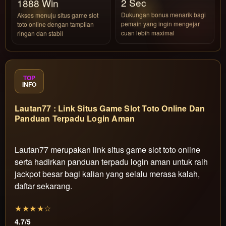
2 Sec
1888 Win
Dukungan bonus menarik bagi
Akses menuju situs game slot
pemain yang ingin mengejar
toto online dengan tampilan
cuan lebih maximal
ringan dan stabil
TOP
INFO
Lautan77 : Link Situs Game Slot Toto Online Dan
Panduan Terpadu Login Aman
Lautan77 merupakan link situs game slot toto online
serta hadirkan panduan terpadu login aman untuk raih
jackpot besar bagi kalian yang selalu merasa kalah,
daftar sekarang.
★★★★☆
4.7/5