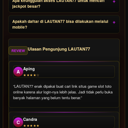
Apa keunggulan akses LAUTAN77 untuk mencari
jackpot besar?
Apakah daftar di LAUTAN77 bisa dilakukan melalui
mobile?
Ulasan Pengunjung LAUTAN77
REVIEW
Aping
A
★★★★☆
“LAUTAN77 enak dipakai buat cari link situs game slot toto
online karena alur login-nya lebih jelas. Jadi tidak perlu buka
banyak halaman yang belum tentu benar.”
Candra
C
★★★★★