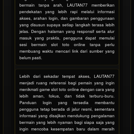
includes
bermain tanpa arah, LAUTAN77 memberikan
the item
pendekatan yang lebih rapi melalui informasi
price
akses, arahan login, dan gambaran penggunaan
and a
yang disusun supaya setiap langkah terasa lebih
buyer
jelas. Dengan halaman yang responsif serta alur
fee.
masuk yang praktis, pengguna dapat memulai
sesi bermain slot toto online tanpa perlu
View
membuang waktu mencari link dari sumber yang
license
belum pasti.
details
Lebih dari sekadar tempat akses, LAUTAN77
menjadi ruang referensi bagi pemain yang ingin
menikmati game slot toto online dengan cara yang
lebih aman, fokus, dan tidak terburu-buru.
Panduan login yang tersedia membantu
pengguna tetap berada di jalur resmi, sementara
informasi yang disajikan mendukung pengalaman
bermain yang lebih nyaman bagi siapa saja yang
ingin mencoba kesempatan baru dalam meraih