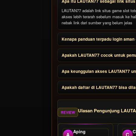
Apa itu LAUTAN77 sebagai link situs 
LAUTAN77 adalah link situs game slot t
akses lebih terarah sebelum masuk ke ha
nebak link dari sumber yang belum jelas
Kenapa panduan terpadu login aman
Apakah LAUTAN77 cocok untuk pemai
Apa keunggulan akses LAUTAN77 unt
Apakah daftar di LAUTAN77 bisa dila
Ulasan Pengunjung LAUT
REVIEW
Aping
C
A
C