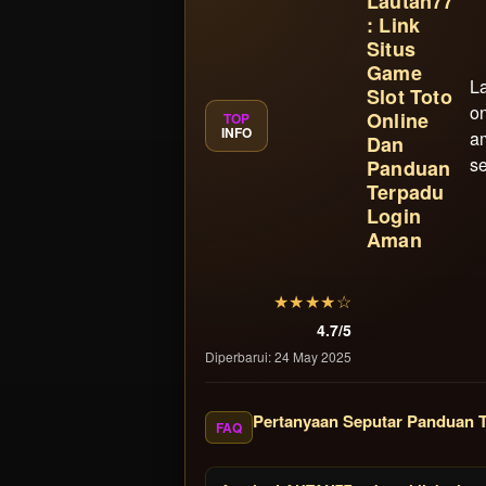
Lautan77
: Link
Situs
Game
La
Slot Toto
on
Online
TOP
INFO
am
Dan
se
Panduan
Terpadu
Login
Aman
★★★★☆
4.7/5
Diperbarui: 24 May 2025
Pertanyaan Seputar Panduan
FAQ