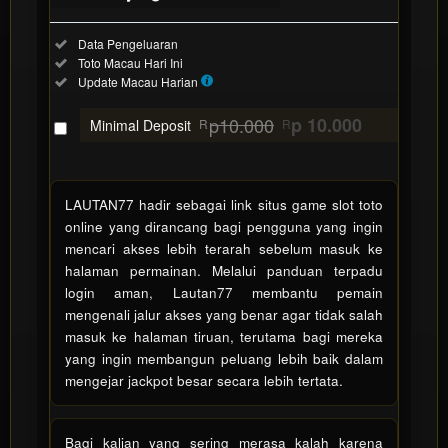
Informasi
Included:
Data Pengeluaran
Toto
Included:
Toto Macau Hari Ini
Macau
Included:
Update Macau Harian
SELECTED
88
$
p10.000
p 10.000
Minimal Deposit
R
R
Use, by
you or
one
client, in
LAUTAN77 hadir sebagai link situs game slot toto
a single
online yang dirancang bagi pengguna yang ingin
end
mencari akses lebih terarah sebelum masuk ke
product
halaman permainan. Melalui panduan terpadu
which
login aman, Lautan77 membantu pemain
end
mengenali jalur akses yang benar agar tidak salah
users
masuk ke halaman tiruan, terutama bagi mereka
are not
yang ingin membangun peluang lebih baik dalam
charged
mengejar jackpot besar secara lebih tertata.
for. The
total
price
Bagi kalian yang sering merasa kalah karena