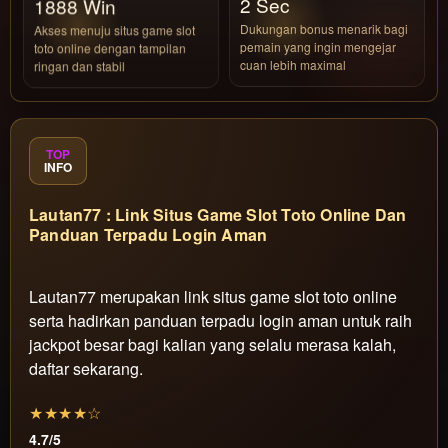
2 Sec
1888 Win
Dukungan bonus menarik bagi
Akses menuju situs game slot
pemain yang ingin mengejar
toto online dengan tampilan
cuan lebih maximal
ringan dan stabil
TOP
INFO
Lautan77 : Link Situs Game Slot Toto Online Dan
Panduan Terpadu Login Aman
Lautan77 merupakan link situs game slot toto online
serta hadirkan panduan terpadu login aman untuk raih
jackpot besar bagi kalian yang selalu merasa kalah,
daftar sekarang.
★★★★☆
4.7/5