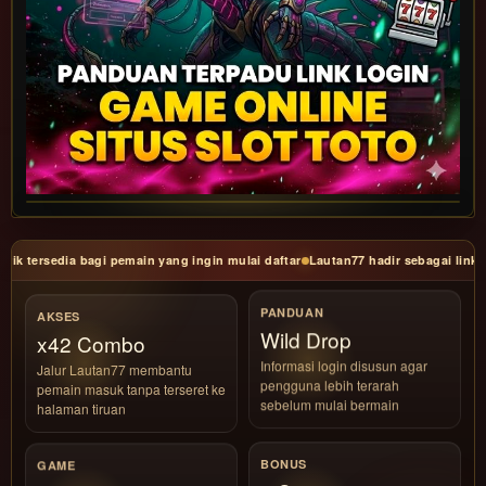
sedia bagi pemain yang ingin mulai daftar
Lautan77 hadir sebagai link situs g
PANDUAN
AKSES
Fast Match
x42 Combo
Informasi login disusun agar
Jalur Lautan77 membantu
pengguna lebih terarah
pemain masuk tanpa terseret ke
sebelum mulai bermain
halaman tiruan
BONUS
GAME