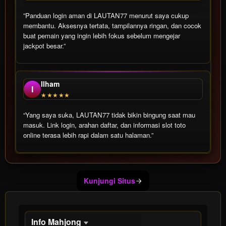
”Panduan login aman di LAUTAN77 menurut saya cukup
membantu. Aksesnya tertata, tampilannya ringan, dan cocok
buat pemain yang ingin lebih fokus sebelum mengejar
jackpot besar.”
Ilham
I
★★★★★
“Yang saya suka, LAUTAN77 tidak bikin bingung saat mau
masuk. Link login, arahan daftar, dan informasi slot toto
online terasa lebih rapi dalam satu halaman.”
Show More
Kunjungi Situs
Info Mahjong