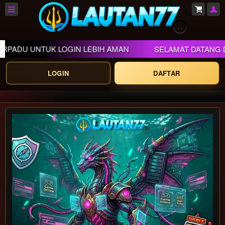
UNTUK LOGIN LEBIH AMAN
SELAMAT DATANG DI LAUT
LOGIN
DAFTAR