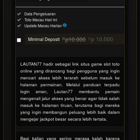
Informasi
Included:
Data Pengeluaran
Toto
Included:
Toto Macau Hari Ini
Macau
Included:
Update Macau Harian
SELECTED
88
$
p10.000
p 10.000
Minimal Deposit
R
R
Use, by
you or
one
client, in
LAUTAN77 hadir sebagai link situs game slot toto
a single
online yang dirancang bagi pengguna yang ingin
end
mencari akses lebih terarah sebelum masuk ke
product
halaman permainan. Melalui panduan terpadu
which
login aman, Lautan77 membantu pemain
end
mengenali jalur akses yang benar agar tidak salah
users
masuk ke halaman tiruan, terutama bagi mereka
are not
yang ingin membangun peluang lebih baik dalam
charged
mengejar jackpot besar secara lebih tertata.
for. The
total
price
Bagi kalian yang sering merasa kalah karena