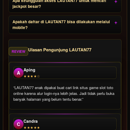
Apa keunggulan akses LAUTAN77 untuk mencari
jackpot besar?
Apakah daftar di LAUTAN77 bisa dilakukan melalui
mobile?
Ulasan Pengunjung LAUTAN77
REVIEW
Aping
A
★★★★☆
“LAUTAN77 enak dipakai buat cari link situs game slot toto
online karena alur login-nya lebih jelas. Jadi tidak perlu buka
banyak halaman yang belum tentu benar.”
Candra
C
★★★★★