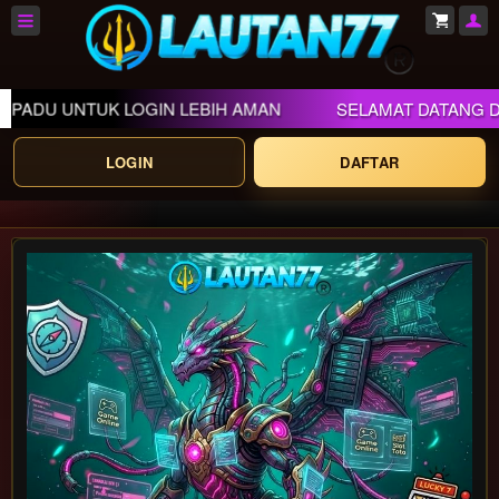
UNTUK LOGIN LEBIH AMAN
SELAMAT DATANG DI LAUTA
LOGIN
DAFTAR