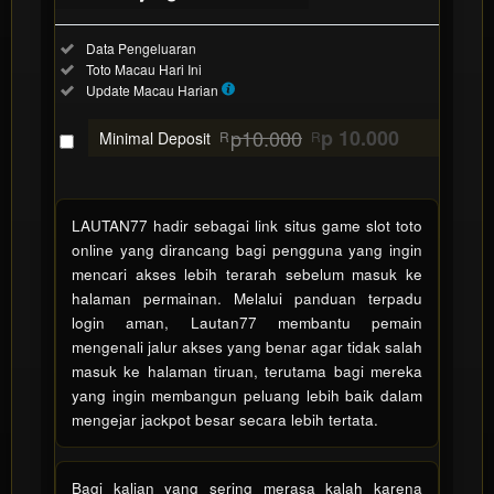
Informasi
Included:
Data Pengeluaran
Toto
Included:
Toto Macau Hari Ini
Macau
Included:
Update Macau Harian
SELECTED
88
$
p10.000
p 10.000
Minimal Deposit
R
R
Use, by
you or
one
client, in
LAUTAN77 hadir sebagai link situs game slot toto
a single
online yang dirancang bagi pengguna yang ingin
end
mencari akses lebih terarah sebelum masuk ke
product
halaman permainan. Melalui panduan terpadu
which
login aman, Lautan77 membantu pemain
end
mengenali jalur akses yang benar agar tidak salah
users
masuk ke halaman tiruan, terutama bagi mereka
are not
yang ingin membangun peluang lebih baik dalam
charged
mengejar jackpot besar secara lebih tertata.
for. The
total
price
Bagi kalian yang sering merasa kalah karena