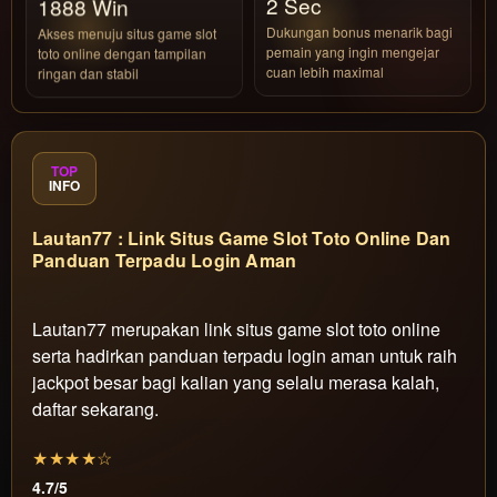
2 Sec
1888 Win
Dukungan bonus menarik bagi
Akses menuju situs game slot
pemain yang ingin mengejar
toto online dengan tampilan
cuan lebih maximal
ringan dan stabil
TOP
INFO
Lautan77 : Link Situs Game Slot Toto Online Dan
Panduan Terpadu Login Aman
Lautan77 merupakan link situs game slot toto online
serta hadirkan panduan terpadu login aman untuk raih
jackpot besar bagi kalian yang selalu merasa kalah,
daftar sekarang.
★★★★☆
4.7/5