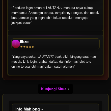
”Panduan login aman di LAUTAN77 menurut saya cukup
membantu. Aksesnya tertata, tampilannya ringan, dan cocok
buat pemain yang ingin lebih fokus sebelum mengejar
jackpot besar.”
Ilham
I
★★★★★
“Yang saya suka, LAUTAN77 tidak bikin bingung saat mau
masuk. Link login, arahan daftar, dan informasi slot toto
online terasa lebih rapi dalam satu halaman.”
Show More
Kunjungi Situs
Info Mahjong