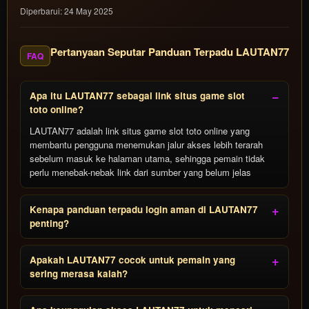
Diperbarui: 24 May 2025
Pertanyaan Seputar Panduan Terpadu LAUTAN77
FAQ
Apa itu LAUTAN77 sebagai link situs game slot
toto online?
LAUTAN77 adalah link situs game slot toto online yang
membantu pengguna menemukan jalur akses lebih terarah
sebelum masuk ke halaman utama, sehingga pemain tidak
perlu menebak-nebak link dari sumber yang belum jelas
Kenapa panduan terpadu login aman di LAUTAN77
penting?
Apakah LAUTAN77 cocok untuk pemain yang
sering merasa kalah?