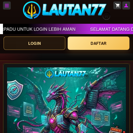
UNTUK LOGIN LEBIH AMAN
SELAMAT DATANG DI LAUT
LOGIN
DAFTAR