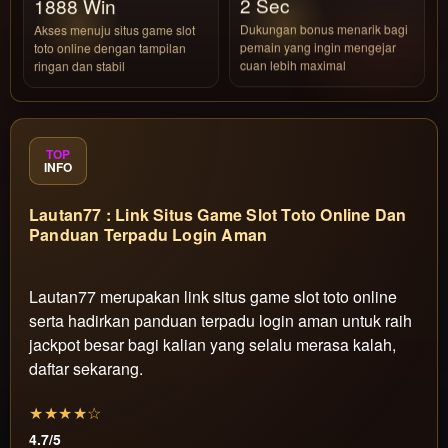
2 Sec
1888 Win
Dukungan bonus menarik bagi
Akses menuju situs game slot
pemain yang ingin mengejar
toto online dengan tampilan
cuan lebih maximal
ringan dan stabil
TOP
INFO
Lautan77 : Link Situs Game Slot Toto Online Dan
Panduan Terpadu Login Aman
Lautan77 merupakan link situs game slot toto online
serta hadirkan panduan terpadu login aman untuk raih
jackpot besar bagi kalian yang selalu merasa kalah,
daftar sekarang.
★★★★☆
4.7/5