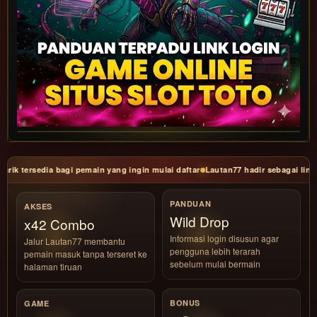
rsedia bagi pemain yang ingin mulai daftar
Lautan77 hadir sebagai link situs 
PANDUAN
AKSES
Fast Match
x42 Combo
Informasi login disusun agar
Jalur Lautan77 membantu
pengguna lebih terarah
pemain masuk tanpa terseret ke
sebelum mulai bermain
halaman tiruan
BONUS
GAME