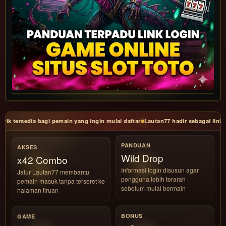
sedia bagi pemain yang ingin mulai daftar
Lautan77 hadir sebagai link situs g
PANDUAN
AKSES
Fast Match
x42 Combo
Informasi login disusun agar
Jalur Lautan77 membantu
pengguna lebih terarah
pemain masuk tanpa terseret ke
sebelum mulai bermain
halaman tiruan
BONUS
GAME