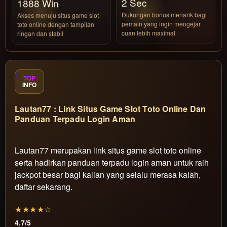
2 Sec
1888 Win
Dukungan bonus menarik bagi
Akses menuju situs game slot
pemain yang ingin mengejar
toto online dengan tampilan
cuan lebih maximal
ringan dan stabil
TOP
INFO
Lautan77 : Link Situs Game Slot Toto Online Dan
Panduan Terpadu Login Aman
Lautan77 merupakan link situs game slot toto online
serta hadirkan panduan terpadu login aman untuk raih
jackpot besar bagi kalian yang selalu merasa kalah,
daftar sekarang.
★★★★☆
4.7/5