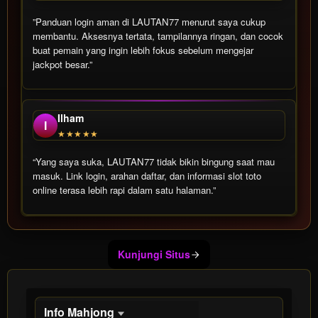
”Panduan login aman di LAUTAN77 menurut saya cukup
membantu. Aksesnya tertata, tampilannya ringan, dan cocok
buat pemain yang ingin lebih fokus sebelum mengejar
jackpot besar.”
Ilham
I
★★★★★
“Yang saya suka, LAUTAN77 tidak bikin bingung saat mau
masuk. Link login, arahan daftar, dan informasi slot toto
online terasa lebih rapi dalam satu halaman.”
Show More
Kunjungi Situs
Info Mahjong