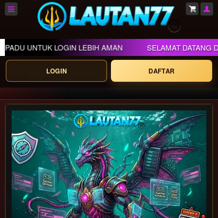
UNTUK LOGIN LEBIH AMAN
SELAMAT DATANG DI LAUT
LOGIN
DAFTAR