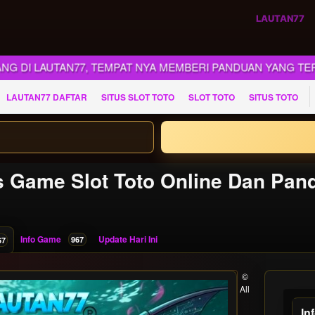
LAUTAN77
, TEMPAT NYA MEMBERI PANDUAN YANG TERPADU UNTUK LO
LAUTAN77 DAFTAR
SITUS SLOT TOTO
SLOT TOTO
SITUS TOTO
us Game Slot Toto Online Dan Pa
Info Game
Update Hari Ini
967
67
s
©
All
In