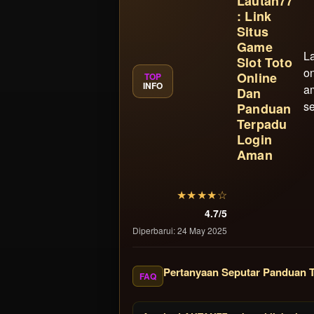
Lautan77
: Link
Situs
Game
La
Slot Toto
on
Online
TOP
INFO
am
Dan
se
Panduan
Terpadu
Login
Aman
★★★★☆
4.7/5
Diperbarui: 24 May 2025
Pertanyaan Seputar Panduan
FAQ