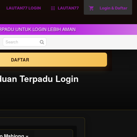
LAUTAN77 LOGIN
LAUTAN77
Login & Daftar
GIN LEBIH AMAN
Search
LAUTAN77
DAFTAR
nduan Terpadu Login
fo Mahjong