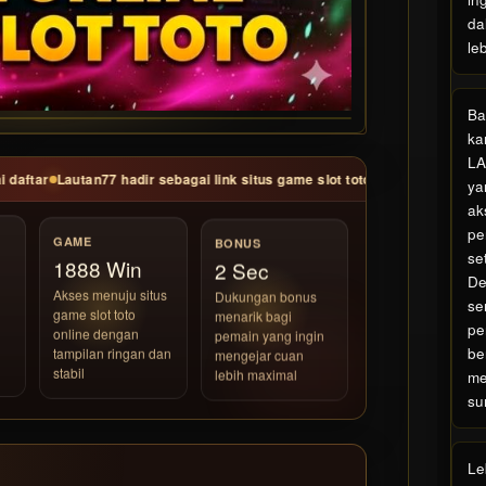
da
leb
Ba
k
LA
77 hadir sebagai link situs game slot toto online
Panduan terpadu login 
ya
ak
pe
BONUS
GAME
se
2 Sec
1888 Win
De
Dukungan bonus
Akses menuju situs
se
menarik bagi
game slot toto
p
pemain yang ingin
online dengan
mengejar cuan
be
tampilan ringan dan
lebih maximal
stabil
me
su
Le