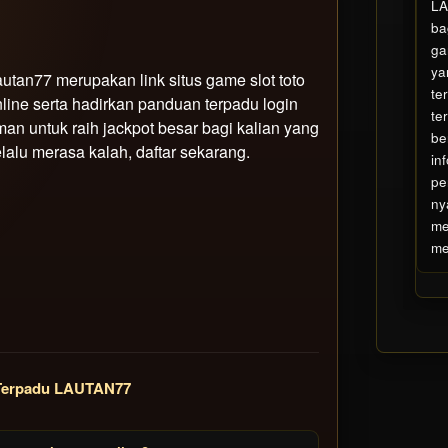
LA
ba
ga
ya
utan77 merupakan link situs game slot toto
te
line serta hadirkan panduan terpadu login
te
an untuk raih jackpot besar bagi kalian yang
be
lalu merasa kalah, daftar sekarang.
in
pe
ny
me
me
 Terpadu LAUTAN77