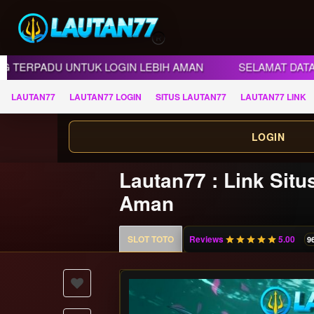
UK LOGIN LEBIH AMAN
SELAMAT DATANG DI LAUTAN77
LAUTAN77
LAUTAN77 LOGIN
SITUS LAUTAN77
LAUTAN77 LINK
LOGIN
Lautan77 : Link Sit
Aman
5.00
SLOT TOTO
Reviews
5.00
9
star