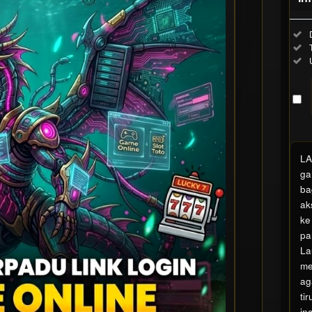
In
SE
Us
pr
Th
bu
View
lice
LA
detai
ga
ba
ak
ke
p
L
me
ag
ti
in