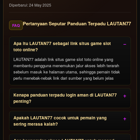
Diperbarui: 24 May 2025
Pertanyaan Seputar Panduan Terpadu LAUTAN77
FAQ
Apa itu LAUTAN77 sebagai link situs game slot
toto online?
LAUTAN77 adalah link situs game slot toto online yang
membantu pengguna menemukan jalur akses lebih terarah
sebelum masuk ke halaman utama, sehingga pemain tidak
perlu menebak-nebak link dari sumber yang belum jelas
Kenapa panduan terpadu login aman di LAUTAN77
penting?
Apakah LAUTAN77 cocok untuk pemain yang
sering merasa kalah?