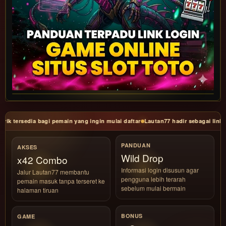
sedia bagi pemain yang ingin mulai daftar
Lautan77 hadir sebagai link situs ga
PANDUAN
AKSES
Fast Match
x42 Combo
Informasi login disusun agar
Jalur Lautan77 membantu
pengguna lebih terarah
pemain masuk tanpa terseret ke
sebelum mulai bermain
halaman tiruan
BONUS
GAME