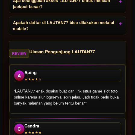
Apa keunggulan akses LAUTAN77 untuk mencari
jackpot besar?
Apakah daftar di LAUTAN77 bisa dilakukan melalui
mobile?
Ulasan Pengunjung LAUTAN77
REVIEW
Aping
A
★★★★☆
“LAUTAN77 enak dipakai buat cari link situs game slot toto
online karena alur login-nya lebih jelas. Jadi tidak perlu buka
banyak halaman yang belum tentu benar.”
Candra
C
★★★★★