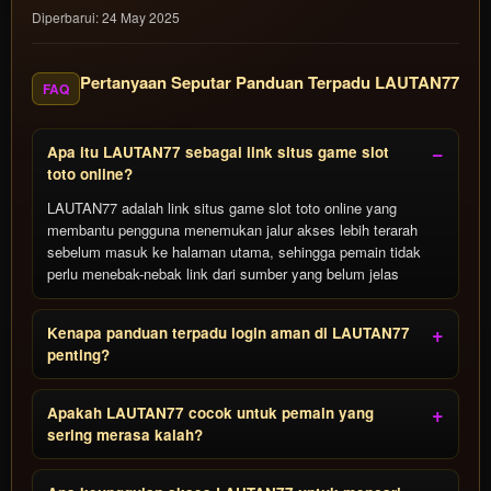
Diperbarui: 24 May 2025
Pertanyaan Seputar Panduan Terpadu LAUTAN77
FAQ
Apa itu LAUTAN77 sebagai link situs game slot
toto online?
LAUTAN77 adalah link situs game slot toto online yang
membantu pengguna menemukan jalur akses lebih terarah
sebelum masuk ke halaman utama, sehingga pemain tidak
perlu menebak-nebak link dari sumber yang belum jelas
Kenapa panduan terpadu login aman di LAUTAN77
penting?
Apakah LAUTAN77 cocok untuk pemain yang
sering merasa kalah?