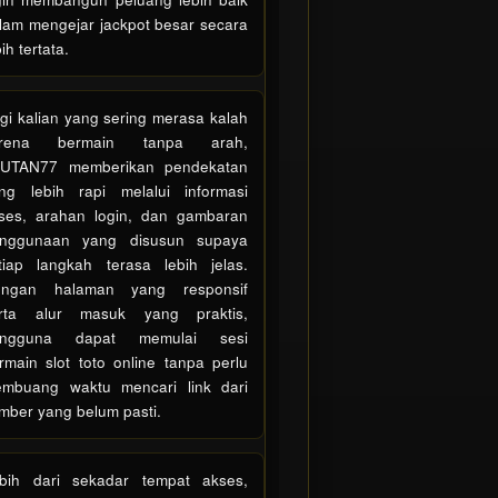
lam mengejar jackpot besar secara
ih tertata.
gi kalian yang sering merasa kalah
arena bermain tanpa arah,
UTAN77 memberikan pendekatan
aman membantu pemain tidak salah akses
Jalur masuk Lautan77 dibuat le
ng lebih rapi melalui informasi
ses, arahan login, dan gambaran
nggunaan yang disusun supaya
tiap langkah terasa lebih jelas.
ngan halaman yang responsif
rta alur masuk yang praktis,
engguna dapat memulai sesi
rmain slot toto online tanpa perlu
mbuang waktu mencari link dari
mber yang belum pasti.
bih dari sekadar tempat akses,