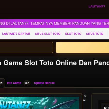
LAUTAN77
7, TEMPAT NYA MEMBERI PANDUAN YANG TERPADU UNTUK LO
LAUTAN77 DAFTAR
SITUS SLOT TOTO
SLOT TOTO
SITUS TOTO
us Game Slot Toto Online Dan Pa
Info Game
Update Hari Ini
967
67
s
©
All
In