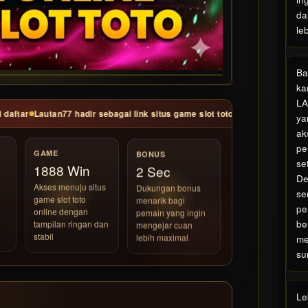
da
leb
Ba
k
LA
77 hadir sebagai link situs game slot toto online
Panduan terpadu login 
ya
ak
pe
BONUS
GAME
se
2 Sec
1888 Win
De
Dukungan bonus
Akses menuju situs
se
menarik bagi
game slot toto
p
pemain yang ingin
online dengan
mengejar cuan
be
tampilan ringan dan
lebih maximal
stabil
me
su
Le