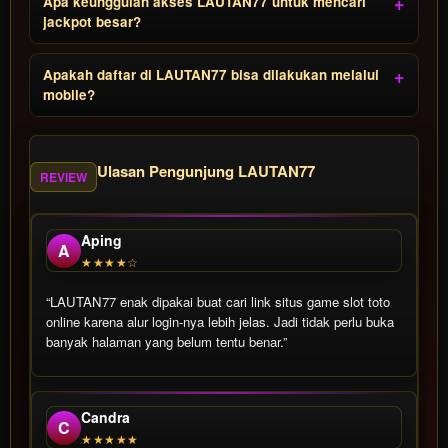
Apa keunggulan akses LAUTAN77 untuk mencari
jackpot besar?
Apakah daftar di LAUTAN77 bisa dilakukan melalui
mobile?
Ulasan Pengunjung LAUTAN77
REVIEW
Aping
A
★★★★☆
“LAUTAN77 enak dipakai buat cari link situs game slot toto
online karena alur login-nya lebih jelas. Jadi tidak perlu buka
banyak halaman yang belum tentu benar.”
Candra
C
★★★★★