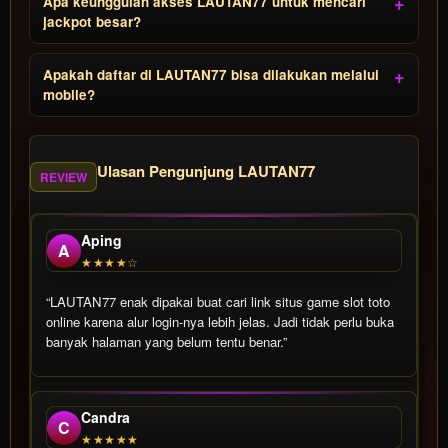
Apa keunggulan akses LAUTAN77 untuk mencari
jackpot besar?
Apakah daftar di LAUTAN77 bisa dilakukan melalui
mobile?
Ulasan Pengunjung LAUTAN77
REVIEW
Aping
A
★★★★☆
“LAUTAN77 enak dipakai buat cari link situs game slot toto
online karena alur login-nya lebih jelas. Jadi tidak perlu buka
banyak halaman yang belum tentu benar.”
Candra
C
★★★★★