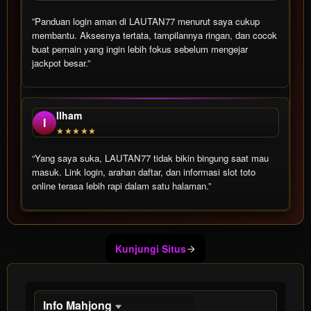
”Panduan login aman di LAUTAN77 menurut saya cukup
membantu. Aksesnya tertata, tampilannya ringan, dan cocok
buat pemain yang ingin lebih fokus sebelum mengejar
jackpot besar.”
Ilham
I
★★★★★
“Yang saya suka, LAUTAN77 tidak bikin bingung saat mau
masuk. Link login, arahan daftar, dan informasi slot toto
online terasa lebih rapi dalam satu halaman.”
Show More
Kunjungi Situs
Info Mahjong