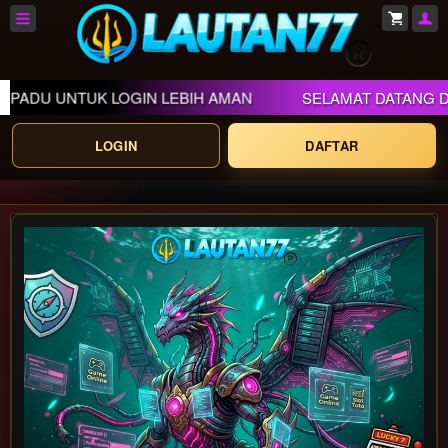
NTUK LOGIN LEBIH AMAN
SELAMAT DATANG DI LAUTA
LOGIN
DAFTAR