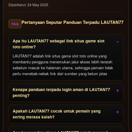
Diperbarui: 24 May 2025
Pertanyaan Seputar Panduan Terpadu LAUTAN77
FAQ
Apa itu LAUTAN77 sebagai link situs game slot
toto online?
LAUTAN77 adalah link situs game slot toto online yang
membantu pengguna menemukan jalur akses lebih terarah
sebelum masuk ke halaman utama, sehingga pemain tidak
perlu menebak-nebak link dari sumber yang belum jelas
Kenapa panduan terpadu login aman di LAUTAN77
penting?
Apakah LAUTAN77 cocok untuk pemain yang
sering merasa kalah?