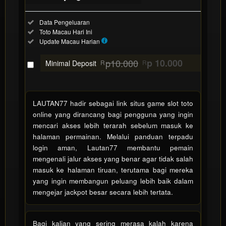
Informasi
Included:
Data Pengeluaran
Toto
Included:
Toto Macau Hari Ini
Macau
Included:
Update Macau Harian
SELECTED
88
$
p10.000
p 10.000
Minimal Deposit
R
R
Use, by
you or
one
client, in
LAUTAN77 hadir sebagai link situs game slot toto
a single
online yang dirancang bagi pengguna yang ingin
end
mencari akses lebih terarah sebelum masuk ke
product
halaman permainan. Melalui panduan terpadu
which
login aman, Lautan77 membantu pemain
end
mengenali jalur akses yang benar agar tidak salah
users
masuk ke halaman tiruan, terutama bagi mereka
are not
yang ingin membangun peluang lebih baik dalam
charged
mengejar jackpot besar secara lebih tertata.
for. The
total
price
Bagi kalian yang sering merasa kalah karena