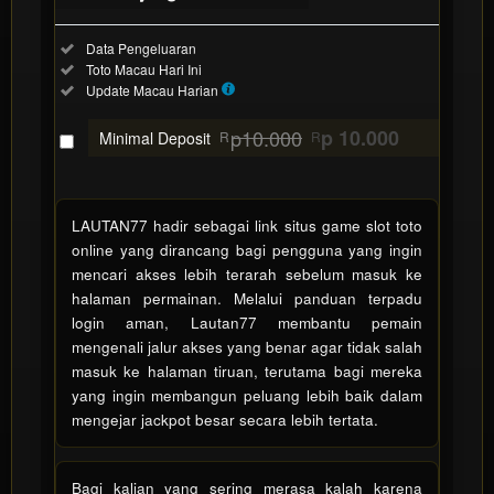
Informasi
Included:
Data Pengeluaran
Toto
Included:
Toto Macau Hari Ini
Macau
Included:
Update Macau Harian
SELECTED
88
$
p10.000
p 10.000
Minimal Deposit
R
R
Use, by
you or
one
client, in
LAUTAN77 hadir sebagai link situs game slot toto
a single
online yang dirancang bagi pengguna yang ingin
end
mencari akses lebih terarah sebelum masuk ke
product
halaman permainan. Melalui panduan terpadu
which
login aman, Lautan77 membantu pemain
end
mengenali jalur akses yang benar agar tidak salah
users
masuk ke halaman tiruan, terutama bagi mereka
are not
yang ingin membangun peluang lebih baik dalam
charged
mengejar jackpot besar secara lebih tertata.
for. The
total
price
Bagi kalian yang sering merasa kalah karena