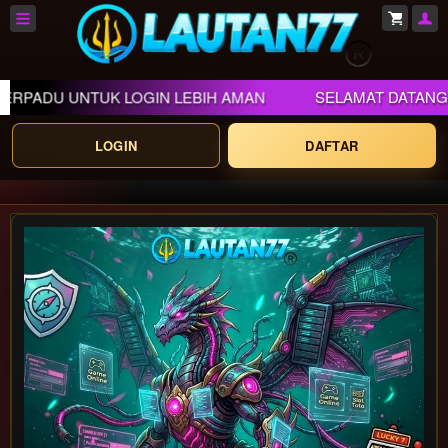
 UNTUK LOGIN LEBIH AMAN
SELAMAT DATANG DI LAU
LOGIN
DAFTAR