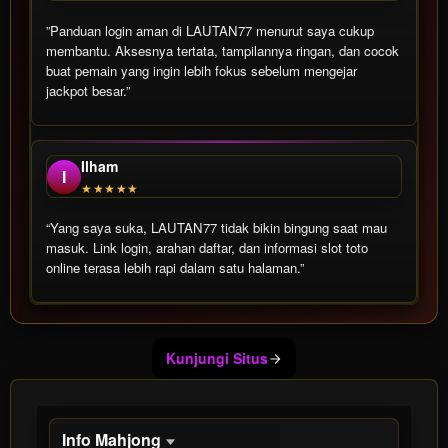
”Panduan login aman di LAUTAN77 menurut saya cukup
membantu. Aksesnya tertata, tampilannya ringan, dan cocok
buat pemain yang ingin lebih fokus sebelum mengejar
jackpot besar.”
Ilham
I
★★★★★
“Yang saya suka, LAUTAN77 tidak bikin bingung saat mau
masuk. Link login, arahan daftar, dan informasi slot toto
online terasa lebih rapi dalam satu halaman.”
Show More
Kunjungi Situs
Info Mahjong