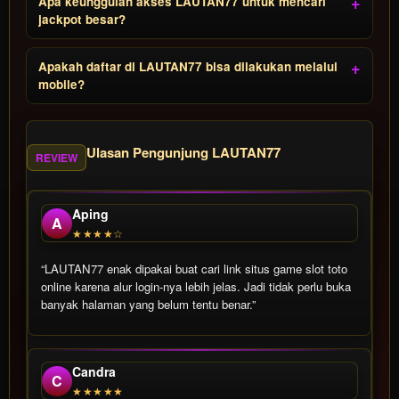
Apa keunggulan akses LAUTAN77 untuk mencari
jackpot besar?
Apakah daftar di LAUTAN77 bisa dilakukan melalui
mobile?
Ulasan Pengunjung LAUTAN77
REVIEW
Aping
A
★★★★☆
“LAUTAN77 enak dipakai buat cari link situs game slot toto
online karena alur login-nya lebih jelas. Jadi tidak perlu buka
banyak halaman yang belum tentu benar.”
Candra
C
★★★★★