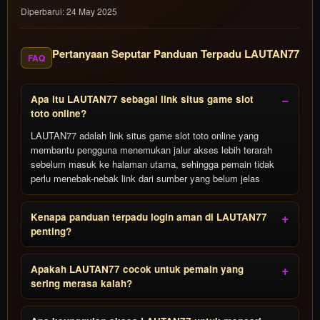
Diperbarui: 24 May 2025
Pertanyaan Seputar Panduan Terpadu LAUTAN77
FAQ
Apa itu LAUTAN77 sebagai link situs game slot
toto online?
LAUTAN77 adalah link situs game slot toto online yang
membantu pengguna menemukan jalur akses lebih terarah
sebelum masuk ke halaman utama, sehingga pemain tidak
perlu menebak-nebak link dari sumber yang belum jelas
Kenapa panduan terpadu login aman di LAUTAN77
penting?
Apakah LAUTAN77 cocok untuk pemain yang
sering merasa kalah?