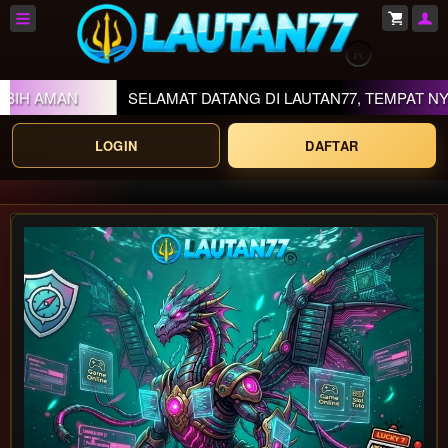
 AMAN
SELAMAT DATANG DI LAUTAN77, TEMPAT NYA 
LOGIN
DAFTAR