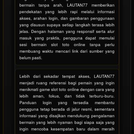
includes
bermain tanpa arah, LAUTAN77 memberikan
the item
pendekatan yang lebih rapi melalui informasi
price
akses, arahan login, dan gambaran penggunaan
and a
yang disusun supaya setiap langkah terasa lebih
buyer
jelas. Dengan halaman yang responsif serta alur
fee.
masuk yang praktis, pengguna dapat memulai
sesi bermain slot toto online tanpa perlu
View
membuang waktu mencari link dari sumber yang
license
belum pasti.
details
Lebih dari sekadar tempat akses, LAUTAN77
menjadi ruang referensi bagi pemain yang ingin
menikmati game slot toto online dengan cara yang
lebih aman, fokus, dan tidak terburu-buru.
Panduan login yang tersedia membantu
pengguna tetap berada di jalur resmi, sementara
informasi yang disajikan mendukung pengalaman
bermain yang lebih nyaman bagi siapa saja yang
ingin mencoba kesempatan baru dalam meraih