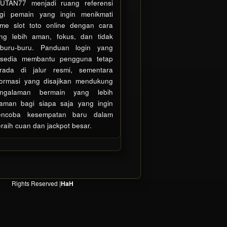
UTAN77 menjadi ruang referensi
gi pemain yang ingin menikmati
me slot toto online dengan cara
ng lebih aman, fokus, dan tidak
rburu-buru. Panduan login yang
rsedia membantu pengguna tetap
rada di jalur resmi, sementara
formasi yang disajikan mendukung
ngalaman bermain yang lebih
aman bagi siapa saja yang ingin
ncoba kesempatan baru dalam
raih cuan dan jackpot besar.
Rights Reserved |
HaH