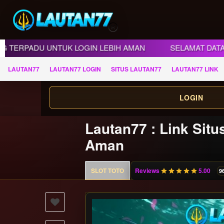
TUK LOGIN LEBIH AMAN
SELAMAT DATANG DI LAUTAN7
LAUTAN77
LAUTAN77 LOGIN
SITUS LAUTAN77
LAUTAN77 LINK
LOGIN
Lautan77 : Link Sit
Aman
5.00
SLOT TOTO
Reviews
5.00
9
star