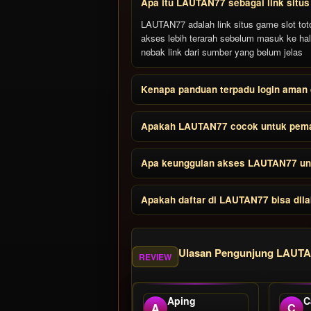
Apa itu LAUTAN77 sebagai link situs 
LAUTAN77 adalah link situs game slot t
akses lebih terarah sebelum masuk ke ha
nebak link dari sumber yang belum jelas
Kenapa panduan terpadu login aman
Apakah LAUTAN77 cocok untuk pemai
Apa keunggulan akses LAUTAN77 unt
Apakah daftar di LAUTAN77 bisa dila
Ulasan Pengunjung LAUT
REVIEW
Aping
C
A
C