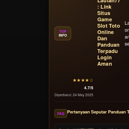
Lautan77
: Link
Situs
Game
La
Slot Toto
on
Online
TOP
INFO
am
Dan
se
Panduan
Terpadu
Login
Aman
★★★★☆
4.7/5
Diperbarui: 24 May 2025
Pertanyaan Seputar Panduan
FAQ