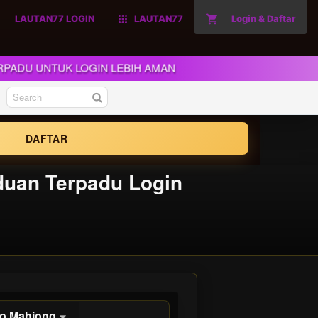
LAUTAN77 LOGIN
LAUTAN77
Login & Daftar
OGIN LEBIH AMAN
Search
LAUTAN77
DAFTAR
nduan Terpadu Login
fo Mahjong