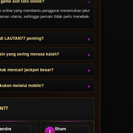
game slot toto online?
oto online yang membantu pengguna menemukan jalur
laman utama, sehingga pemain tidak perlu menebak-
 di LAUTAN77 penting?
n yang sering merasa kalah?
uk mencari jackpot besar?
kukan melalui mobile?
AN77
andra
Ilham
I