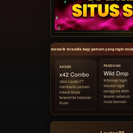
na baru
Bonus menarik tersedia bagi pemain yang ingin mulai daftar
Lauta
PANDUAN
AKSES
Fast Match
x18 Combo
Informasi login
Jalur Lautan77
disusun agar
membantu pemain
pengguna lebih
masuk tanpa
terarah sebelum
terseret ke halaman
mulai bermain
tiruan