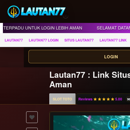
UK LOGIN LEBIH AMAN
SELAMAT DATANG DI LAUTAN77
LAUTAN77
LAUTAN77 LOGIN
SITUS LAUTAN77
LAUTAN77 LINK
LOGIN
Lautan77 : Link Sit
Aman
5.00
SLOT TOTO
Reviews
5.00
9
star