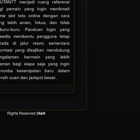
UTAN77 menjadi ruang referensi
gi pemain yang ingin menikmati
me slot toto online dengan cara
ng lebih aman, fokus, dan tidak
rburu-buru. Panduan login yang
rsedia membantu pengguna tetap
rada di jalur resmi, sementara
formasi yang disajikan mendukung
ngalaman bermain yang lebih
aman bagi siapa saja yang ingin
ncoba kesempatan baru dalam
raih cuan dan jackpot besar.
Rights Reserved |
HaH