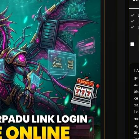
In
SE
Us
pr
Th
bu
View
lice
LA
detai
ga
ba
ak
ke
p
L
me
ag
ti
in