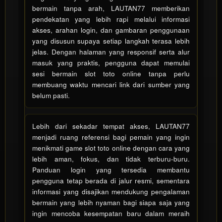
includes
bermain tanpa arah, LAUTAN77 memberikan
the item
pendekatan yang lebih rapi melalui informasi
price
akses, arahan login, dan gambaran penggunaan
and a
yang disusun supaya setiap langkah terasa lebih
buyer
jelas. Dengan halaman yang responsif serta alur
fee.
masuk yang praktis, pengguna dapat memulai
sesi bermain slot toto online tanpa perlu
View
membuang waktu mencari link dari sumber yang
license
belum pasti.
details
Lebih dari sekadar tempat akses, LAUTAN77
menjadi ruang referensi bagi pemain yang ingin
menikmati game slot toto online dengan cara yang
lebih aman, fokus, dan tidak terburu-buru.
Panduan login yang tersedia membantu
pengguna tetap berada di jalur resmi, sementara
informasi yang disajikan mendukung pengalaman
bermain yang lebih nyaman bagi siapa saja yang
ingin mencoba kesempatan baru dalam meraih