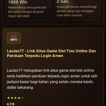
2 Sec
1888 Win
Dukungan bonus menarik bagi
Akses menuju situs game slot
pemain yang ingin mengejar
toto online dengan tampilan
cuan lebih maximal
ringan dan stabil
TOP
INFO
Lautan77 : Link Situs Game Slot Toto Online Dan
Panduan Terpadu Login Aman
Lautan77 merupakan link situs game slot toto online
serta hadirkan panduan terpadu login aman untuk raih
jackpot besar bagi kalian yang selalu merasa kalah,
daftar sekarang.
★★★★☆
4.7/5