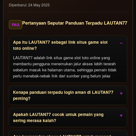
Diperbarui: 24 May 2025
Pertanyaan Seputar Panduan Terpadu LAUTAN77
FAQ
Apa itu LAUTAN77 sebagai link situs game slot
toto online?
LAUTAN77 adalah link situs game slot toto online yang
membantu pengguna menemukan jalur akses lebih terarah
sebelum masuk ke halaman utama, sehingga pemain tidak
perlu menebak-nebak link dari sumber yang belum jelas
Kenapa panduan terpadu login aman di LAUTAN77
penting?
Apakah LAUTAN77 cocok untuk pemain yang
sering merasa kalah?